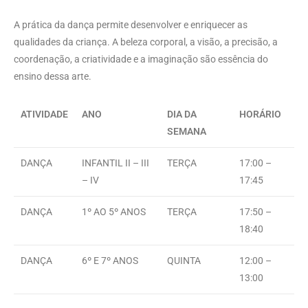
A prática da dança permite desenvolver e enriquecer as
qualidades da criança. A beleza corporal, a visão, a precisão, a
coordenação, a criatividade e a imaginação são essência do
ensino dessa arte.
ATIVIDADE
ANO
DIA DA
HORÁRIO
SEMANA
DANÇA
INFANTIL II – III
TERÇA
17:00 –
– IV
17:45
DANÇA
1º AO 5º ANOS
TERÇA
17:50 –
18:40
DANÇA
6º E 7º ANOS
QUINTA
12:00 –
13:00