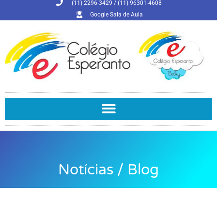
(11) 2296-3429 / (11) 96301-4608
Google Sala de Aula
Notícias / Blog