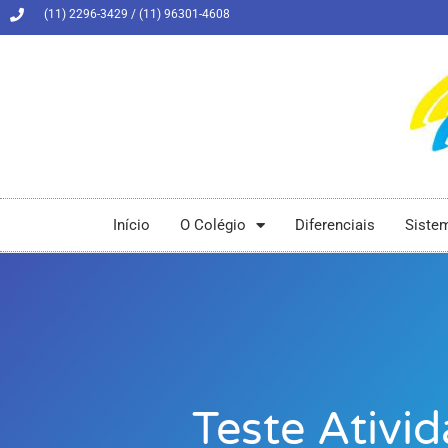
(11) 2296-3429 / (11) 96301-4608
Início
O Colégio
Diferenciais
Siste
Teste Ativi