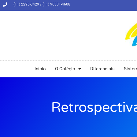
(11) 2296-3429 / (11) 96301-4608
Início
O Colégio
Diferenciais
Siste
Retrospectiv