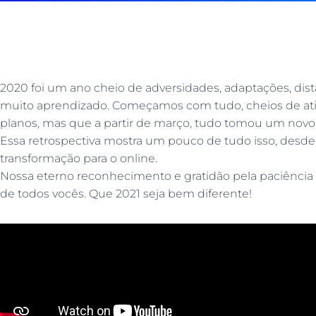
2020 foi um ano cheio de adversidades, adaptações, dis
muito aprendizado. Começamos com tudo, cheios de ativ
planos, mas que a partir de março, tudo tomou um novo
Essa retrospectiva mostra um pouco de tudo isso, desde o
transformação para o online.
Nossa eterno reconhecimento e gratidão pela paciên
de todos vocês. Que 2021 seja bem diferente!