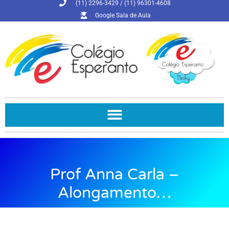
(11) 2296-3429 / (11) 96301-4608
Google Sala de Aula
Prof Anna Carla –
Alongamento…