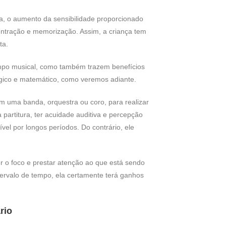
a, o aumento da sensibilidade proporcionado
ntração e memorização. Assim, a criança tem
ta.
mpo musical, como também trazem benefícios
lógico e matemático, como veremos adiante.
m uma banda, orquestra ou coro, para realizar
 partitura, ter acuidade auditiva e percepção
ível por longos períodos. Do contrário, ele
r o foco e prestar atenção ao que está sendo
tervalo de tempo, ela certamente terá ganhos
rio