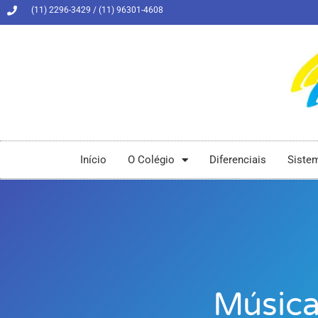
(11) 2296-3429 / (11) 96301-4608
Início
O Colégio
Diferenciais
Siste
Músic