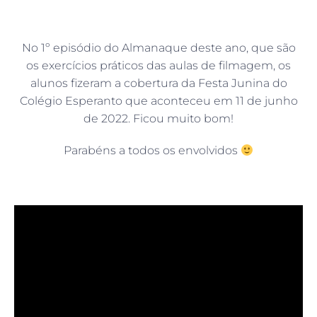
No 1º episódio do Almanaque deste ano, que são
os exercícios práticos das aulas de filmagem, os
alunos fizeram a cobertura da Festa Junina do
Colégio Esperanto que aconteceu em 11 de junho
de 2022. Ficou muito bom!
Parabéns a todos os envolvidos