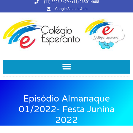
(11) 2296-3429 / (11) 96301-4608
Google Sala de Aula
Episódio Almanaque
01/2022- Festa Junina
2022