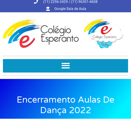
(11) 2296-3429 / (11) 96301-4608
Google Sala de Aula
Encerramento Aulas De
Dança 2022