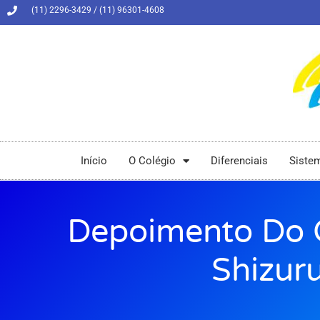
(11) 2296-3429 / (11) 96301-4608
Início
O Colégio
Diferenciais
Siste
Depoimento Do 
Shizur