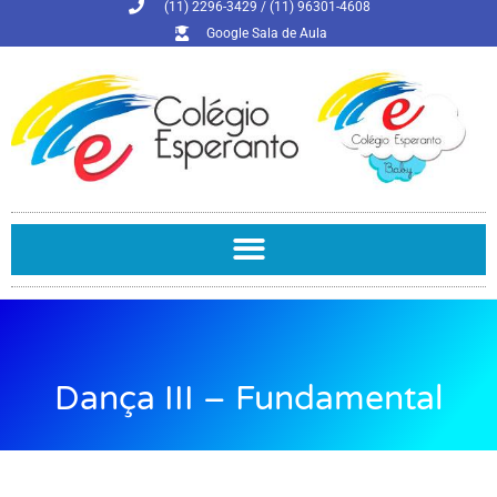
(11) 2296-3429 / (11) 96301-4608
Google Sala de Aula
Dança III – Fundamental