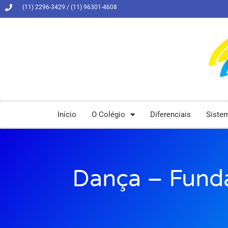
(11) 2296-3429 / (11) 96301-4608
Início
O Colégio
Diferenciais
Siste
Dança – Fund